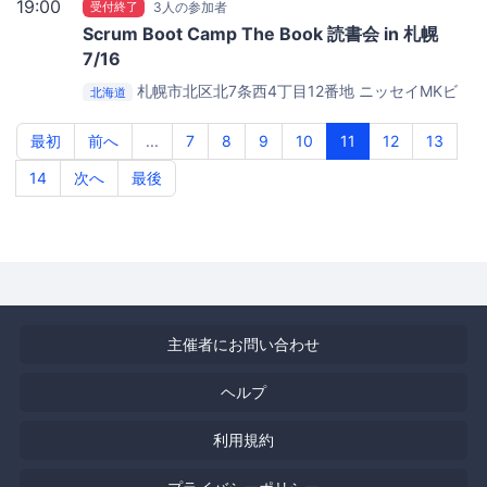
19:00
受付終了
3人の参加者
Scrum Boot Camp The Book 読書会 in 札幌
7/16
札幌市北区北7条西4丁目12番地
ニッセイMKビ
北海道
ル 5F（リコーITソリューションズ受付）
最初
前へ
...
7
8
9
10
11
12
13
14
次へ
最後
主催者にお問い合わせ
ヘルプ
利用規約