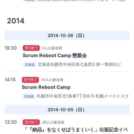
市北区民センター 娯楽室
2014
2014-10-26（日）
19:30
受付終了
5人の参加者
Scrum Reboot Camp 懇親会
北海道札幌市中央区南七条西3 第一青樹社ビ
北海道
ル １Ｆ・２Ｆ・３Ｆ
海鮮家 はこだて
14:15
受付終了
14人の参加者
Scrum Reboot Camp
札幌市中央区北1条東1丁目6-5 札幌イーストスク
北海道
エア 6階
株式会社インフィニットループ 会議室
2014-10-05（日）
13:30
受付終了
29人の参加者
「『納品』をなくせばうまくいく」出版記念イベ