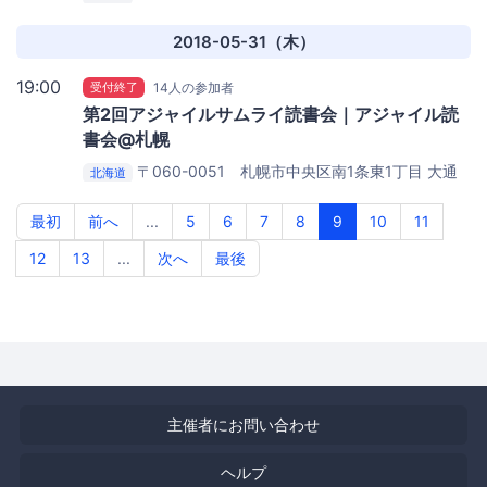
バスセンタービル1号館
東京エレクトロン 札幌事業所
3F A1会議室
2018-05-31（木）
19:00
受付終了
14人の参加者
第2回アジャイルサムライ読書会｜アジャイル読
書会@札幌
〒060-0051 札幌市中央区南1条東1丁目 大通
北海道
バスセンタービル1号館
東京エレクトロン 札幌事業所
3F A1会議室
最初
前へ
...
5
6
7
8
9
10
11
12
13
...
次へ
最後
主催者にお問い合わせ
ヘルプ